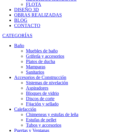
FLOTA
DISEÑO 3D
OBRAS REALIZADAS
BLOG
CONTACTO
CATEGORÍAS
Baño
Muebles de baño
Grifería y accesorios
Platos de ducha
Mamparas
Sanitarios
Accesorios de Construcción
Sistemas de nivelación
Aspiradores
Bloques de vidrio
Discos de corte
Fijación y sellado
Calefacción
Chimeneas y estufas de leña
Estufas de pellet
Tubos y accesorios
Puertas y Ventanas