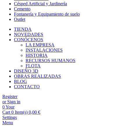
Césped Artificial y Jardinería
Cemento
Fontanería y Equipamiento de suelo
Outlet
TIENDA
NOVEDADES
CONÓCENOS
LA EMPRESA
INSTALACIONES
HISTORIA
RECURSOS HUMANOS
FLOTA
DISEÑO 3D
OBRAS REALIZADAS
BLOG
CONTACTO
Register
or Sign in
0
Your
Cart
0 Item(s)
0,00
€
Settings
Menu