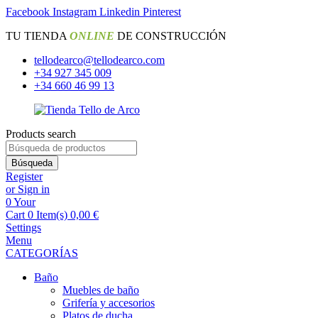
Facebook
Instagram
Linkedin
Pinterest
TU TIENDA
ONLINE
DE CONSTRUCCIÓN
tellodearco@tellodearco.com
+34 927 345 009
+34 660 46 99 13
Products search
Búsqueda
Register
or Sign in
0
Your
Cart
0 Item(s)
0,00
€
Settings
Menu
CATEGORÍAS
Baño
Muebles de baño
Grifería y accesorios
Platos de ducha