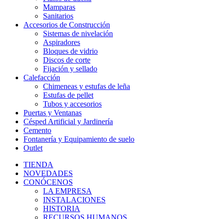
Mamparas
Sanitarios
Accesorios de Construcción
Sistemas de nivelación
Aspiradores
Bloques de vidrio
Discos de corte
Fijación y sellado
Calefacción
Chimeneas y estufas de leña
Estufas de pellet
Tubos y accesorios
Puertas y Ventanas
Césped Artificial y Jardinería
Cemento
Fontanería y Equipamiento de suelo
Outlet
TIENDA
NOVEDADES
CONÓCENOS
LA EMPRESA
INSTALACIONES
HISTORIA
RECURSOS HUMANOS