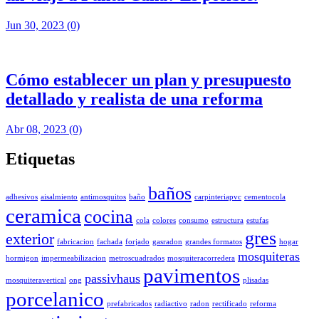
Jun 30, 2023
(0)
Cómo establecer un plan y presupuesto
detallado y realista de una reforma
Abr 08, 2023
(0)
Etiquetas
baños
adhesivos
aisalmiento
antimosquitos
baño
carpinteriapvc
cementocola
ceramica
cocina
cola
colores
consumo
estructura
estufas
gres
exterior
fabricacion
fachada
forjado
gasradon
grandes formatos
hogar
mosquiteras
hormigon
impermeabilizacion
metroscuadrados
mosquiteracorredera
pavimentos
passivhaus
mosquiteravertical
ong
plisadas
porcelanico
prefabricados
radiactivo
radon
rectificado
reforma