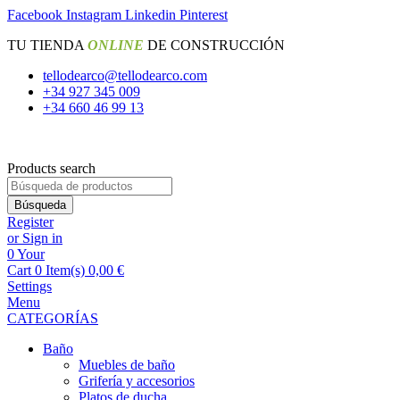
Facebook
Instagram
Linkedin
Pinterest
TU TIENDA
ONLINE
DE CONSTRUCCIÓN
tellodearco@tellodearco.com
+34 927 345 009
+34 660 46 99 13
Products search
Búsqueda
Register
or Sign in
0
Your
Cart
0 Item(s)
0,00
€
Settings
Menu
CATEGORÍAS
Baño
Muebles de baño
Grifería y accesorios
Platos de ducha