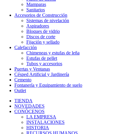
Mamparas
Sanitarios
Accesorios de Construcción
Sistemas de nivelación
Aspiradores
Bloques de vidrio
Discos de corte
Fijación y sellado
Calefacción
Chimeneas y estufas de leña
Estufas de pellet
Tubos y accesorios
Puertas y Ventanas
Césped Artificial y Jardinería
Cemento
Fontanería y Equipamiento de suelo
Outlet
TIENDA
NOVEDADES
CONÓCENOS
LA EMPRESA
INSTALACIONES
HISTORIA
RECURSOS HUMANOS