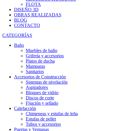
FLOTA
DISEÑO 3D
OBRAS REALIZADAS
BLOG
CONTACTO
CATEGORÍAS
Baño
Muebles de baño
Grifería y accesorios
Platos de ducha
Mamparas
Sanitarios
Accesorios de Construcción
Sistemas de nivelación
Aspiradores
Bloques de vidrio
Discos de corte
Fijación y sellado
Calefacción
Chimeneas y estufas de leña
Estufas de pellet
Tubos y accesorios
Puertas y Ventanas