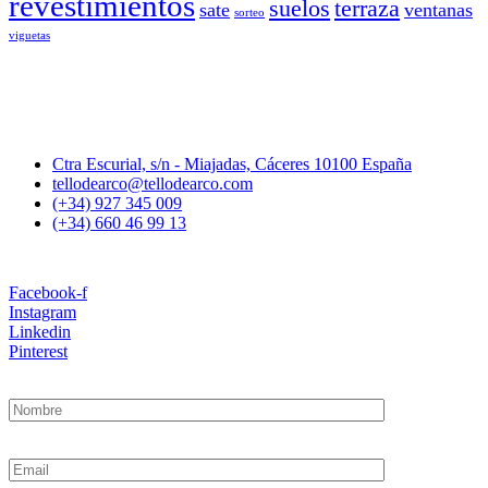
revestimientos
suelos
terraza
sate
ventanas
sorteo
viguetas
Ctra Escurial, s/n - Miajadas, Cáceres 10100 España
tellodearco@tellodearco.com
(+34) 927 345 009
(+34) 660 46 99 13
Facebook-f
Instagram
Linkedin
Pinterest