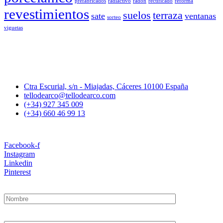
prefabricados
radiactivo
radon
rectificado
reforma
revestimientos
suelos
terraza
sate
ventanas
sorteo
viguetas
Ctra Escurial, s/n - Miajadas, Cáceres 10100 España
tellodearco@tellodearco.com
(+34) 927 345 009
(+34) 660 46 99 13
Facebook-f
Instagram
Linkedin
Pinterest