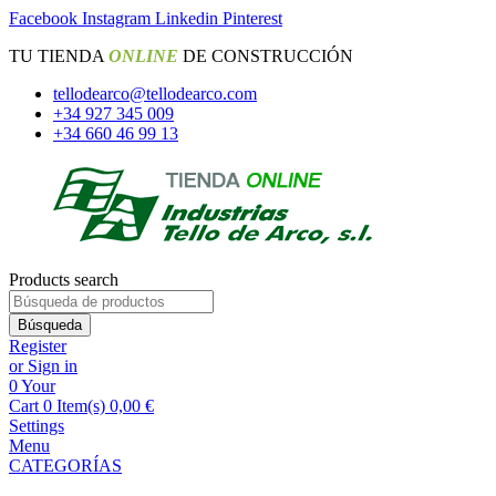
Facebook
Instagram
Linkedin
Pinterest
TU TIENDA
ONLINE
DE CONSTRUCCIÓN
tellodearco@tellodearco.com
+34 927 345 009
+34 660 46 99 13
Products search
Búsqueda
Register
or Sign in
0
Your
Cart
0 Item(s)
0,00
€
Settings
Menu
CATEGORÍAS