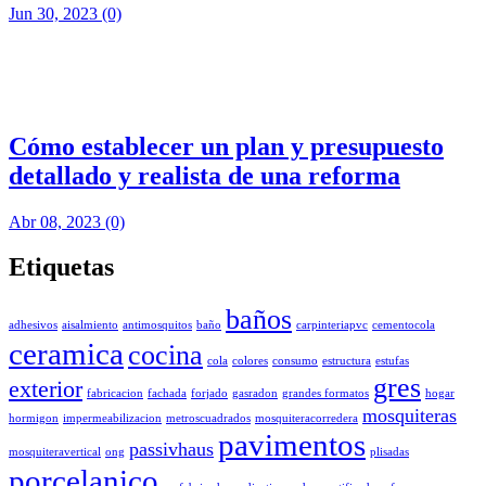
Jun 30, 2023
(0)
Cómo establecer un plan y presupuesto
detallado y realista de una reforma
Abr 08, 2023
(0)
Etiquetas
baños
adhesivos
aisalmiento
antimosquitos
baño
carpinteriapvc
cementocola
ceramica
cocina
cola
colores
consumo
estructura
estufas
gres
exterior
fabricacion
fachada
forjado
gasradon
grandes formatos
hogar
mosquiteras
hormigon
impermeabilizacion
metroscuadrados
mosquiteracorredera
pavimentos
passivhaus
mosquiteravertical
ong
plisadas
porcelanico