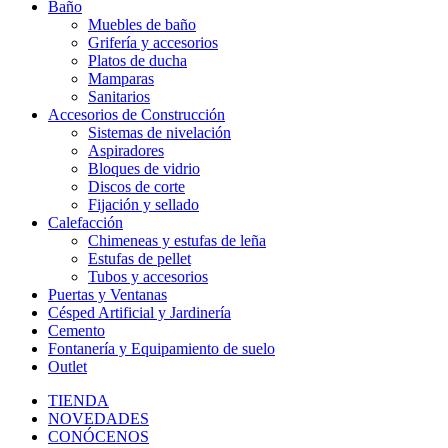
Baño
Muebles de baño
Grifería y accesorios
Platos de ducha
Mamparas
Sanitarios
Accesorios de Construcción
Sistemas de nivelación
Aspiradores
Bloques de vidrio
Discos de corte
Fijación y sellado
Calefacción
Chimeneas y estufas de leña
Estufas de pellet
Tubos y accesorios
Puertas y Ventanas
Césped Artificial y Jardinería
Cemento
Fontanería y Equipamiento de suelo
Outlet
TIENDA
NOVEDADES
CONÓCENOS